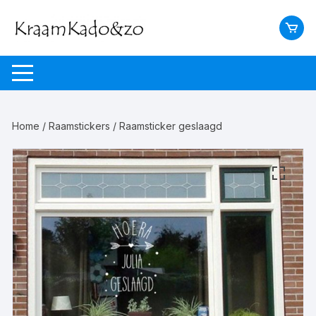
Ga
naar
inhoud
Home
/
Raamstickers
/ Raamsticker geslaagd