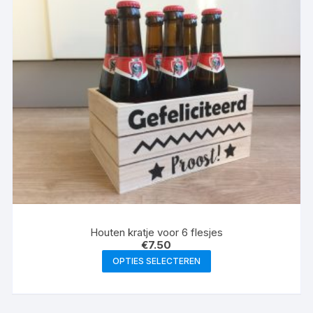
Deze
optie
kan
gekozen
worden
op
de
productpagina
Houten kratje voor 6 flesjes
€
7.50
Dit
OPTIES SELECTEREN
product
heeft
meerdere