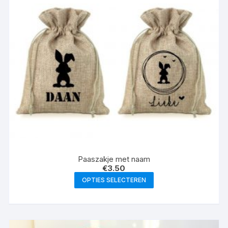
Paaszakje met naam
€
3.50
Dit
OPTIES SELECTEREN
product
heeft
meerdere
variaties.