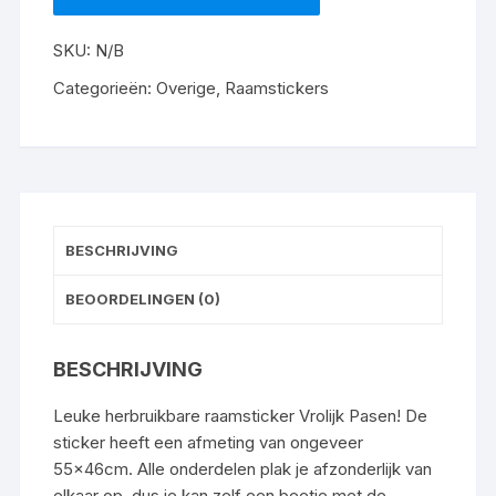
Pasen
aantal
SKU:
N/B
Categorieën:
Overige
,
Raamstickers
BESCHRIJVING
BEOORDELINGEN (0)
BESCHRIJVING
Leuke herbruikbare raamsticker Vrolijk Pasen! De
sticker heeft een afmeting van ongeveer
55x46cm. Alle onderdelen plak je afzonderlijk van
elkaar op, dus je kan zelf een beetje met de