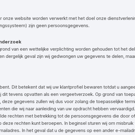
 onze website worden verwerkt met het doel onze dienstverleni
ringssysteem) zijn geen persoonsgegevens.
onderzoek
nd van een wettelijke verplichting worden gehouden tot het del
en dergelijk geval zijn wij gedwongen uw gegevens te delen, maar
nt. Dit betekent dat wij uw klantprofiel bewaren totdat u aangeef
wij dit tevens opvatten als een vergeetverzoek. Op grond van toepa
deze gegevens zullen wij dus voor zolang de toepasselijke ter
nten die wij naar aanleiding van uw opdracht hebben vervaardig
lde rechten met betrekking tot de persoonsgegevens die door o
 op deze rechten kunt beroepen. In beginsel sturen wij om misbru
ailadres. In het geval dat u de gegevens op een ander e-mailadr