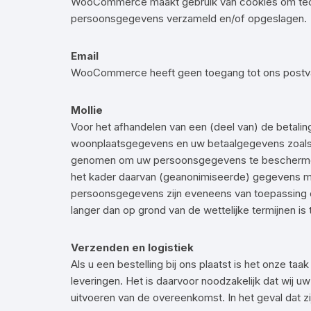
WooCommerce maakt gebruik van cookies om techn
persoonsgegevens verzameld en/of opgeslagen.
Email
WooCommerce heeft geen toegang tot ons postvak 
Mollie
Voor het afhandelen van een (deel van) de betalin
woonplaatsgegevens en uw betaalgegevens zoals 
genomen om uw persoonsgegevens te beschermen. M
het kader daarvan (geanonimiseerde) gegevens m
persoonsgegevens zijn eveneens van toepassing op
langer dan op grond van de wettelijke termijnen is
Verzenden en logistiek
Als u een bestelling bij ons plaatst is het onze t
leveringen. Het is daarvoor noodzakelijk dat wij
uitvoeren van de overeenkomst. In het geval dat z