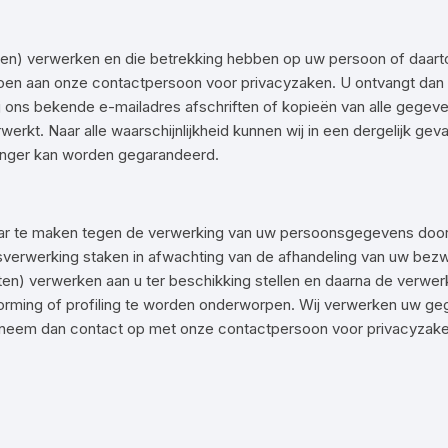
aten) verwerken en die betrekking hebben op uw persoon of daartoe 
doen aan onze contactpersoon voor privacyzaken. U ontvangt dan
ij ons bekende e-mailadres afschriften of kopieën van alle gegev
rkt. Naar alle waarschijnlijkheid kunnen wij in een dergelijk geva
langer kan worden gegarandeerd.
aar te maken tegen de verwerking van uw persoonsgegevens door
sverwerking staken in afwachting van de afhandeling van uw bezwa
ten) verwerken aan u ter beschikking stellen en daarna de verwer
orming of profiling te worden onderworpen. Wij verwerken uw geg
is, neem dan contact op met onze contactpersoon voor privacyzake