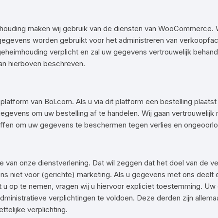
oekhouding maken wij gebruik van de diensten van WooCommerce.
ze gegevens worden gebruikt voor het administreren van verkoo
eheimhouding verplicht en zal uw gegevens vertrouwelijk beha
an hierboven beschreven.
 platform van Bol.com. Als u via dit platform een bestelling plaat
egevens om uw bestelling af te handelen. Wij gaan vertrouweli
offen om uw gegevens te beschermen tegen verlies en ongeoorlo
 van onze dienstverlening. Dat wil zeggen dat het doel van de ve
ens niet voor (gerichte) marketing. Als u gegevens met ons deel
 u op te nemen, vragen wij u hiervoor expliciet toestemming. U
inistratieve verplichtingen te voldoen. Deze derden zijn allem
elijke verplichting.