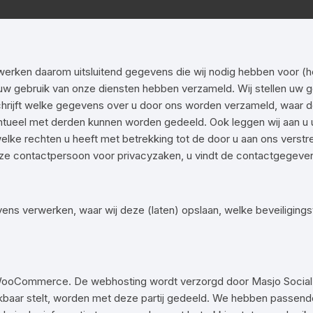
rken daarom uitsluitend gegevens die wij nodig hebben voor (he
n uw gebruik van onze diensten hebben verzameld. Wij stellen uw 
schrijft welke gegevens over u door ons worden verzameld, waar
eel met derden kunnen worden gedeeld. Ook leggen wij aan u u
ke rechten u heeft met betrekking tot de door u aan ons verstr
e contactpersoon voor privacyzaken, u vindt de contactgegevens
ens verwerken, waar wij deze (laten) opslaan, welke beveiliging
WooCommerce. De webhosting wordt verzorgd door Masjo Social
kbaar stelt, worden met deze partij gedeeld. We hebben passend