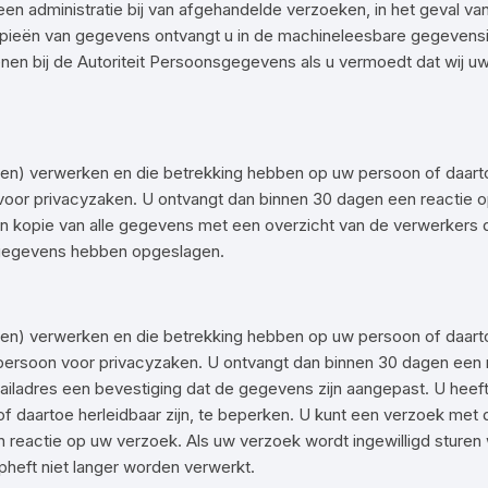
n een administratie bij van afgehandelde verzoeken, in het geval v
opieën van gegevens ontvangt u in de machineleesbare gegevensin
e dienen bij de Autoriteit Persoonsgegevens als u vermoedt dat w
aten) verwerken en die betrekking hebben op uw persoon of daartoe
oor privacyzaken. U ontvangt dan binnen 30 dagen een reactie o
een kopie van alle gegevens met een overzicht van de verwerker
 gegevens hebben opgeslagen.
aten) verwerken en die betrekking hebben op uw persoon of daarto
persoon voor privacyzaken. U ontvangt dan binnen 30 dagen een 
mailadres een bevestiging dat de gegevens zijn aangepast. U heeft 
 daartoe herleidbaar zijn, te beperken. U kunt een verzoek met
reactie op uw verzoek. Als uw verzoek wordt ingewilligd sturen 
pheft niet langer worden verwerkt.