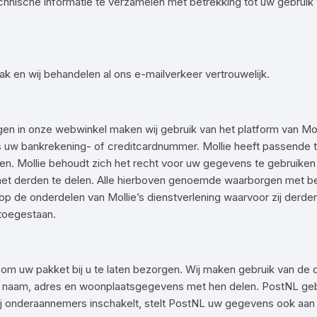
ische informatie te verzamelen met betrekking tot uw gebruik 
en wij behandelen al ons e-mailverkeer vertrouwelijk.
gen in onze webwinkel maken wij gebruik van het platform van Mol
uw bankrekening- of creditcardnummer. Mollie heeft passende t
ollie behoudt zich het recht voor uw gegevens te gebruiken om
et derden te delen. Alle hierboven genoemde waarborgen met be
 de onderdelen van Mollie’s dienstverlening waarvoor zij derde
 toegestaan.
aak om uw pakket bij u te laten bezorgen. Wij maken gebruik van d
 uw naam, adres en woonplaatsgegevens met hen delen. PostNL ge
ij onderaannemers inschakelt, stelt PostNL uw gegevens ook aan d