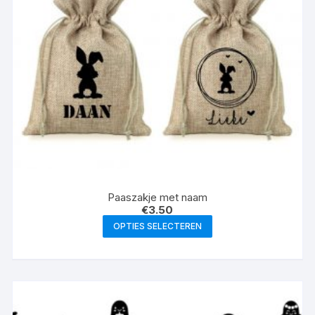
Paaszakje met naam
€
3.50
Dit
OPTIES SELECTEREN
product
heeft
meerdere
variaties.
Deze