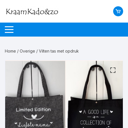
Ga
naar
inhoud
Home
/
Overige
/ Vilten tas met opdruk