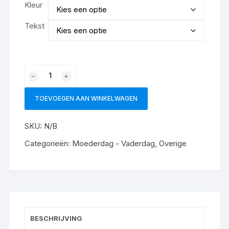
Kleur
Tekst
Vilten
tas
met
TOEVOEGEN AAN WINKELWAGEN
opdruk
aantal
SKU:
N/B
Categorieën:
Moederdag - Vaderdag
,
Overige
BESCHRIJVING