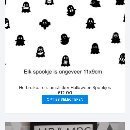
optie
kan
gekozen
worden
op
de
productpagina
Herbruikbare raamsticker Halloween Spookjes
€
12.00
Dit
OPTIES SELECTEREN
product
heeft
meerdere
variaties.